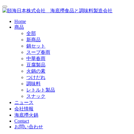
Home
商品
全部
新商品
鍋セット
スープ春雨
中華春雨
豆腐製品
火鍋の素
つけだれ
調味料
レトルト製品
スナック
ニュース
会社情報
海底撈火鍋
Contact
お問い合わせ