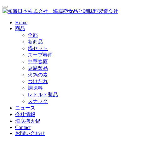
Home
商品
全部
新商品
鍋セット
スープ春雨
中華春雨
豆腐製品
火鍋の素
つけだれ
調味料
レトルト製品
スナック
ニュース
会社情報
海底撈火鍋
Contact
お問い合わせ